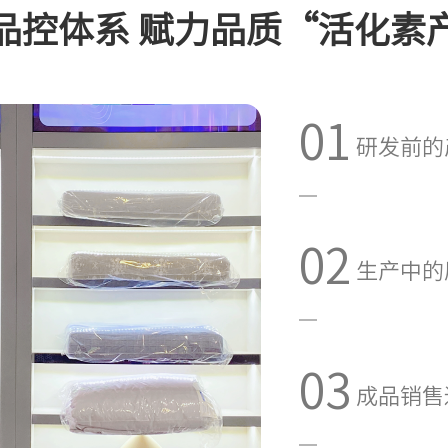
品控体系 赋力品质“活化素
01
研发前的
02
生产中的
03
成品销售