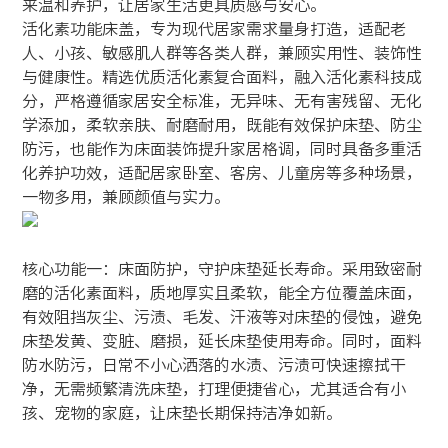
来温和养护，让居家生活更具质感与安心。
活化素功能床盖，专为现代居家需求量身打造，适配老
人、小孩、敏感肌人群等各类人群，兼顾实用性、装饰性
与健康性。精选优质活化素复合面料，融入活化素科技成
分，严格遵循家居安全标准，无异味、无有害残留、无化
学添加，柔软亲肤、耐磨耐用，既能有效保护床垫、防尘
防污，也能作为床面装饰提升家居格调，同时具备多重活
化养护功效，适配居家卧室、客房、儿童房等多种场景，
一物多用，兼顾颜值与实力。
核心功能一：床面防护，守护床垫延长寿命。采用致密耐
磨的活化素面料，质地厚实且柔软，能全方位覆盖床面，
有效阻挡灰尘、污渍、毛发、汗液等对床垫的侵蚀，避免
床垫发黄、变脏、磨损，延长床垫使用寿命。同时，面料
防水防污，日常不小心洒落的水渍、污渍可快速擦拭干
净，无需频繁清洗床垫，打理便捷省心，尤其适合有小
孩、宠物的家庭，让床垫长期保持洁净如新。