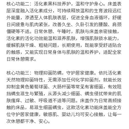
核心功能二：活化素黑科技养护，温和守护身心。床盖表
层深度融入活化素成分，可持续释放温和的生育波段远红
外能量，渗透至人体肌肤表层，促进全身血液循环，舒缓
日间疲惫与肌肉紧张，改善久坐、久卧引发的腰酸、肩颈
僵硬等不适。日常休憩、午睡时，肌肤与床盖亲密接触，
活化素的活化功效能温和滋养肌肤，增强肌肤锁水能力，
缓解肌肤干燥、粗糙问题，长期使用，既能享受舒适贴合
的触感，又能实现日常身体与肌肤的温和养护，适配全家
日常休憩需求。
核心功能三：物理抑菌防螨，守护居家健康。依托活化素
天然物理抑菌特性，无需添加任何化学抑菌剂，就能长效
抑制金黄色葡萄球菌、大肠杆菌等常见有害细菌，有效阻
挡螨虫滋生与繁殖，从源头减少细菌、螨虫侵扰带来的肌
肤瘙痒、过敏、呼吸道不适等问题。床盖作为日常高频接
触的床品，易滋生细菌螨虫，这款活化素功能床盖能全方
位守护居家健康，敏感肌、婴幼儿均可安心接触，让每一
次休憩都干净、安心。