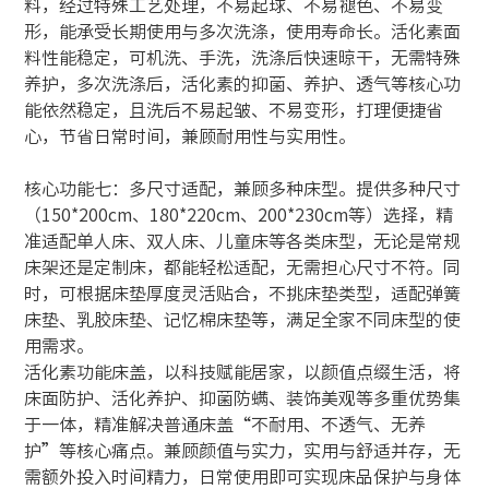
料，经过特殊工艺处理，不易起球、不易褪色、不易变
形，能承受长期使用与多次洗涤，使用寿命长。活化素面
料性能稳定，可机洗、手洗，洗涤后快速晾干，无需特殊
养护，多次洗涤后，活化素的抑菌、养护、透气等核心功
能依然稳定，且洗后不易起皱、不易变形，打理便捷省
心，节省日常时间，兼顾耐用性与实用性。
核心功能七：多尺寸适配，兼顾多种床型。提供多种尺寸
（150*200cm、180*220cm、200*230cm等）选择，精
准适配单人床、双人床、儿童床等各类床型，无论是常规
床架还是定制床，都能轻松适配，无需担心尺寸不符。同
时，可根据床垫厚度灵活贴合，不挑床垫类型，适配弹簧
床垫、乳胶床垫、记忆棉床垫等，满足全家不同床型的使
用需求。
活化素功能床盖，以科技赋能居家，以颜值点缀生活，将
床面防护、活化养护、抑菌防螨、装饰美观等多重优势集
于一体，精准解决普通床盖“不耐用、不透气、无养
护”等核心痛点。兼顾颜值与实力，实用与舒适并存，无
需额外投入时间精力，日常使用即可实现床品保护与身体