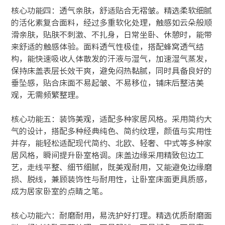
核心功能四：透气亲肤，舒适贴合无褶皱。精选柔软细腻
的活化素复合面料，经过多重软化处理，触感如云朵般顺
滑亲肤，贴肤不刺激、不扎身，日常坐卧、休憩时，能带
来舒适的触感体验。面料透气性极佳，搭配蜂窝透气结
构，能快速吸收人体散发的汗液与湿气，加速湿气蒸发，
保持床盖表层长效干爽，避免闷热黏腻，同时具备良好的
垂坠感，贴合床面不易起皱、不易移位，铺床后整洁美
观，无需频繁整理。
核心功能五：装饰美观，适配多种家居风格。采用简约大
气的设计，搭配多种经典纯色、简约纹理，颜值与实用性
并存，能轻松适配现代简约、北欧、轻奢、中式等多种家
居风格，瞬间提升卧室格调。床盖边缘采用精致包边工
艺，走线平整、细节细腻，既美观耐用，又能避免边缘磨
损、脱线，兼顾装饰性与耐用性，让卧室床面更具质感，
成为居家卧室的点睛之笔。
核心功能六：耐磨耐用，易洗护好打理。精选优质耐磨面