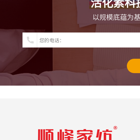
活化素科
以规模底蕴为基